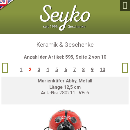

Keramik & Geschenke
Anzahl der Artikel: 595, Seite 2 von 10


1
2
3
4
5
6
7
8
9
10
Marienkäfer Abby, Metall
Länge 12,5 cm
Art.-Nr.:
280211
VE:
6