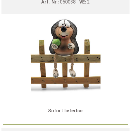
Art.-Nr.:
050038
VE:
2
Sofort lieferbar