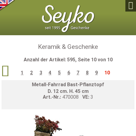

Keramik & Geschenke
Anzahl der Artikel: 595, Seite 10 von 10

1
2
3
4
5
6
7
8
9
10
Metall-Fahrrad Bast-Pflanztopf
D. 12 cm. H. 45 cm
Art.-Nr.:
470008
VE:
3