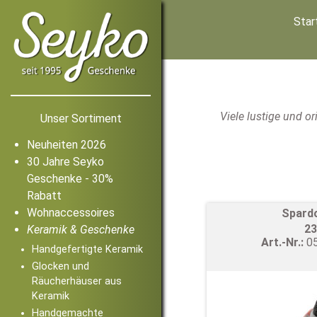
Star
Viele lustige und o
Unser Sortiment
Neuheiten 2026
30 Jahre Seyko
Geschenke - 30%
Rabatt
Wohnaccessoires
Spard
23
Keramik & Geschenke
Art.-Nr.:
0
Handgefertigte Keramik
Glocken und
Räucherhäuser aus
Keramik
Handgemachte