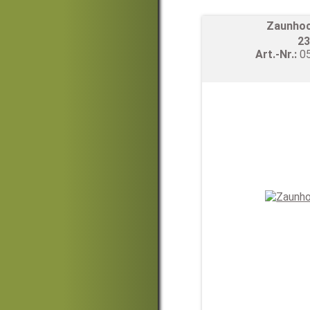
Zaunhoc
23
Art.-Nr.:
0