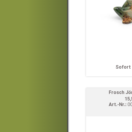
Sofort 
Frosch Jö
15
Art.-Nr.:
0