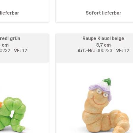
lieferbar
Sofort lieferbar
redi grün
Raupe Klausi beige
5 cm
8,7 cm
00732
VE:
12
Art.-Nr.:
000733
VE:
12