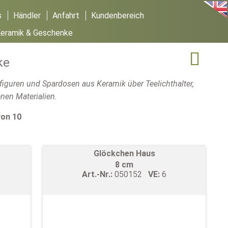
s
Händler
Anfahrt
Kundenbereich
Keramik & Geschenke

ke
rfiguren und Spardosen aus Keramik über Teelichthalter,
nen Materialien.
von 10
Glöckchen Haus
8 cm
Art.-Nr.:
050152
VE:
6