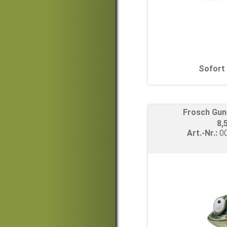
Sofort 
Frosch Gun
8,
Art.-Nr.:
0