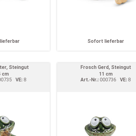
lieferbar
Sofort lieferbar
ter, Steingut
Frosch Gerd, Steingut
5 cm
11 cm
00735
VE:
8
Art.-Nr.:
000736
VE:
8