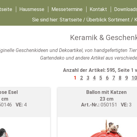
tseite
Hausmesse
Messetermine
Kontakt
Download
Sie sind hier:
Startseite
/
Überblick Sortiment
/ 
Keramik & Geschen
riginelle Geschenkideen und Dekoartikel, von handgefertigten Tie
Gartendeko und andere Artikel aus verschiede
Anzahl der Artikel: 595, Seite 1 
1
2
3
4
5
6
7
8
9
10
ose Esel
Ballon mit Katzen
 cm
23 cm
50146
VE:
4
Art.-Nr.:
050151
VE:
3