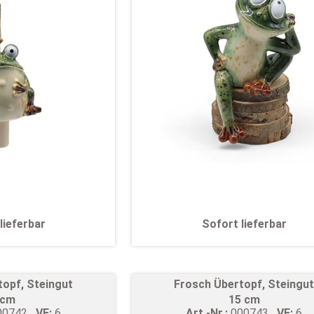
lieferbar
Sofort lieferbar
topf, Steingut
Frosch Übertopf, Steingu
 cm
15 cm
00742
VE:
6
Art.-Nr.:
000743
VE:
6