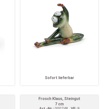
Sofort lieferbar
t
Frosch Klaus, Steingut
7 cm
Art.-Nr.:
000748
VE:
8