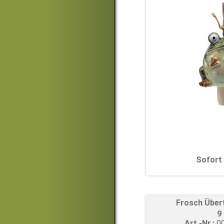
Sofort 
Frosch Über
9
Art.-Nr.:
0