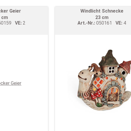
ker Geier
Windlicht Schnecke
 cm
23 cm
50159
VE:
2
Art.-Nr.:
050161
VE:
4