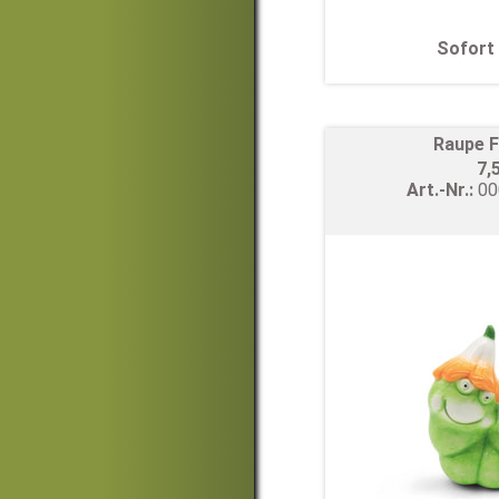
Sofort 
Raupe F
7,
Art.-Nr.:
0