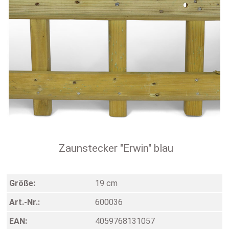
Zaunstecker "Erwin" blau
Größe:
19 cm
Art.-Nr.:
600036
EAN:
4059768131057