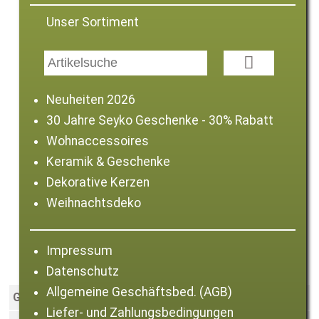
Unser Sortiment

Neuheiten 2026
30 Jahre Seyko Geschenke - 30% Rabatt
Wohnaccessoires
Keramik & Geschenke
Dekorative Kerzen
Weihnachtsdeko
Gartenstecker Metall-Ameise grün
Impressum
Datenschutz
Allgemeine Geschäftsbed. (AGB)
Größe:
66 cm
Liefer- und Zahlungsbedingungen