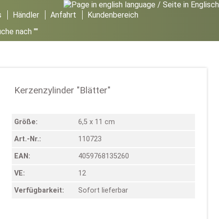
s
Händler
Anfahrt
Kundenbereich
che nach ""
Kerzenzylinder "Blätter"
Größe:
6,5 x 11 cm
Art.-Nr.:
110723
EAN:
4059768135260
VE:
12
Verfügbarkeit:
Sofort lieferbar