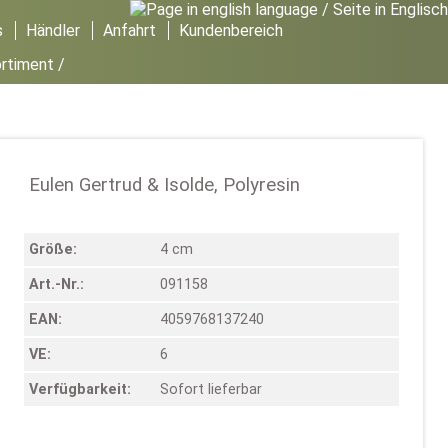
s
Händler
Anfahrt
Kundenbereich
ortiment
/
Eulen Gertrud & Isolde, Polyresin
Größe:
4 cm
Art.-Nr.:
091158
EAN:
4059768137240
VE:
6
Verfügbarkeit:
Sofort lieferbar