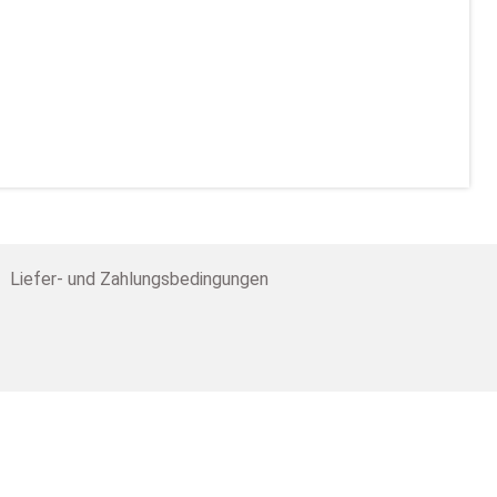
Liefer- und Zahlungsbedingungen
th
Ernstthal OT Wüstenbrand
ail:
verkauf@seyko-geschenke.de