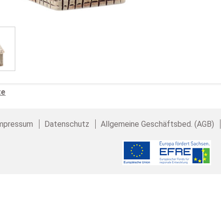
te
mpressum
Datenschutz
Allgemeine Geschäftsbed. (AGB)
SEYKO Geschenke · Heiko Seyfer
Büro und Lager: Brückenstraße 10 · 09337 Hohenstein-
Tel.: (+49) 03723 / 679 47 17 · Fax: (+49) 03723 / 679 47 99 · Em