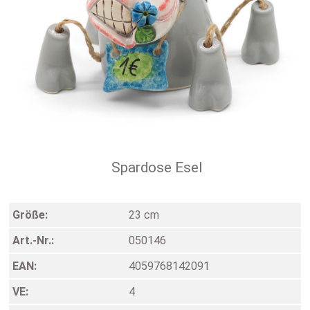
Spardose Esel
Größe:
23 cm
Art.-Nr.:
050146
EAN:
4059768142091
VE:
4