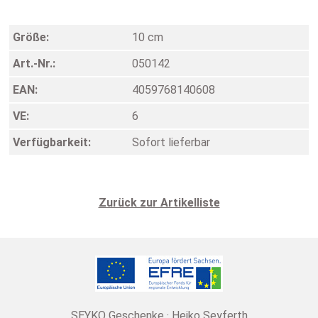
Größe:
10 cm
Art.-Nr.:
050142
EAN:
4059768140608
VE:
6
Verfügbarkeit:
Sofort lieferbar
Zurück zur Artikelliste
SEYKO Geschenke · Heiko Seyferth