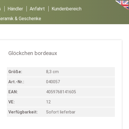
s
Händler
Anfahrt
Kundenbereich
eramik & Geschenke
Glöckchen bordeaux
Größe:
8,3 cm
Art.-Nr.:
040057
EAN:
4059768141605
VE:
12
Verfügbarkeit:
Sofort lieferbar