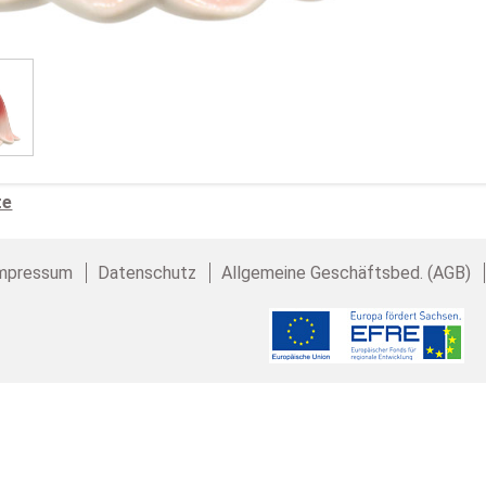
te
mpressum
Datenschutz
Allgemeine Geschäftsbed. (AGB)
SEYKO Geschenke · Heiko Seyfer
Büro und Lager: Brückenstraße 10 · 09337 Hohenstein-
Tel.: (+49) 03723 / 679 47 17 · Fax: (+49) 03723 / 679 47 99 · Em