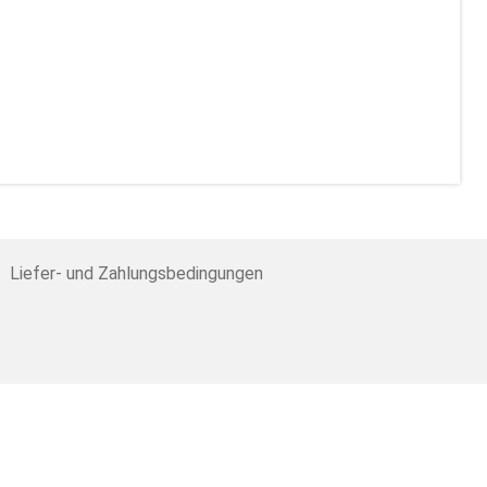
Liefer- und Zahlungsbedingungen
th
Ernstthal OT Wüstenbrand
ail:
verkauf@seyko-geschenke.de