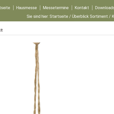
tseite
Hausmesse
Messetermine
Kontakt
Download
Sie sind hier:
Startseite
/
Überblick Sortiment
/
K
te