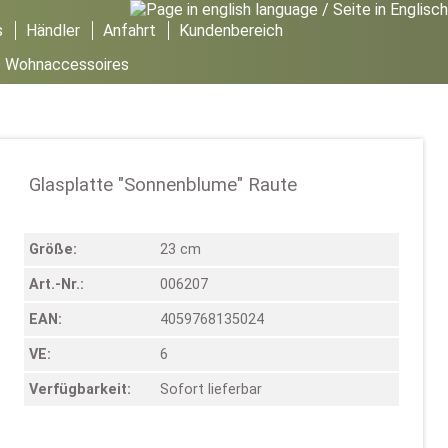
s
Händler
Anfahrt
Kundenbereich
/
Wohnaccessoires
Glasplatte "Sonnenblume" Raute
Größe:
23 cm
Art.-Nr.:
006207
EAN:
4059768135024
VE:
6
Verfügbarkeit:
Sofort lieferbar