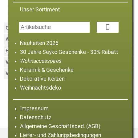
Glasplatte "Sonnenblume" oval
Unser Sortiment

Größe:
36 cm
Art.-Nr.:
006202
Neuheiten 2026
EAN:
4059768134973
30 Jahre Seyko Geschenke - 30% Rabatt
Wohnaccessoires
VE:
4
Keramik & Geschenke
Verfügbarkeit:
Sofort lieferbar
Dekorative Kerzen
Weihnachtsdeko
Impressum
Zurück zur Artikelliste
Datenschutz
Allgemeine Geschäftsbed. (AGB)
Liefer- und Zahlungsbedingungen