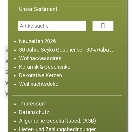
Unser Sortiment

Glasplatte "Sonnenblume" quadratisch
Neuheiten 2026
30 Jahre Seyko Geschenke - 30% Rabatt
Größe:
19 cm
Wohnaccessoires
Art.-Nr.:
006199
Keramik & Geschenke
EAN:
4059768134942
Dekorative Kerzen
VE:
8
Weihnachtsdeko
Verfügbarkeit:
Sofort lieferbar
Impressum
Datenschutz
Zurück zur Artikelliste
Allgemeine Geschäftsbed. (AGB)
Liefer- und Zahlungsbedingungen