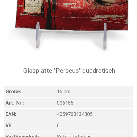
Glasplatte "Perseus" quadratisch
Größe:
16 cm
Art.-Nr.:
006185
EAN:
4059768134805
VE:
6
Verfügbarkeit:
Sofort lieferbar