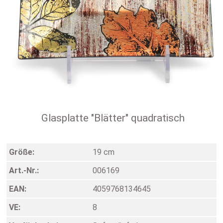
Glasplatte "Blätter" quadratisch
Größe:
19 cm
Art.-Nr.:
006169
EAN:
4059768134645
VE:
8