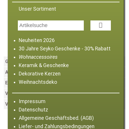
Unser Sortiment

Neuheiten 2026
Glasplatte "Blätter" rund
30 Jahre Seyko Geschenke - 30% Rabatt
Wohnaccessoires
Größe:
19 cm
Keramik & Geschenke
Art.-Nr.:
006166
Dekorative Kerzen
Weihnachtsdeko
EAN:
4059768134614
VE:
8
Impressum
Verfügbarkeit:
Sofort lieferbar
Datenschutz
Allgemeine Geschäftsbed. (AGB)
Liefer- und Zahlungsbedingungen
Zurück zur Artikelliste