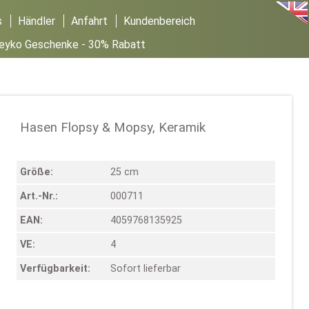
s
Händler
Anfahrt
Kundenbereich
Seyko Geschenke - 30% Rabatt
Hasen Flopsy & Mopsy, Keramik
Größe:
25 cm
Art.-Nr.:
000711
EAN:
4059768135925
VE:
4
Verfügbarkeit:
Sofort lieferbar