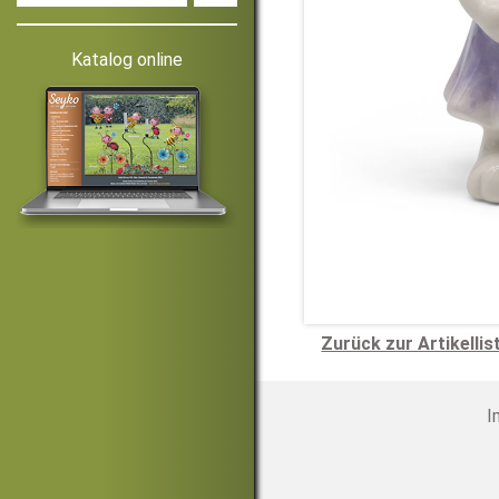
Katalog online
Zurück zur Artikellis
I