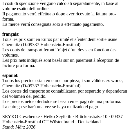
I costi di spedizione vengono calcolati separatamente, in base al
volume esatto dell´ordine.
Il pagamento verrá effettuato dopo aver ricevuto la fattura pro-
forma.
La merce verrá consegnata solo a effettuato pagamento.
français:
Tous les prix sont en Euros par unité et s´entendent sortie usine
Chemnitz (D-09337 Hohenstein-Ernstthal).
Les couts de transport feront l´objet d´un devis en fonction des
volumes.
Les prix nets indiqués sont basés sur un paiement á réception de
facture pro forma.
español:
Todos los precios estan en euros por pieza, i son válidos ex works,
Chemnitz (D-09337 Hohenstein-Ernstthal).
Los costes del trasporte se contabilizaran por separado y dependeran
del volumen del pedido.
Los precios netos ofertados se basan en el pago de una proforma.
La entrega se hará una vez se haya realizado el pago.
SEYKO Geschenke · Heiko Seyferth · Brückenstraße 10 · 09337
Hohenstein-Ernstthal OT Wüstenbrand · Deutschland
Stand: März 2026