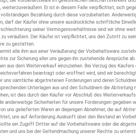
htigt, die Vorbehaltsware im gewöhnlichen Geschäftsverkehr un
st, weiterzuveräußern. Er ist in diesem Falle verpflichtet, sich 
r vollständigen Bezahlung durch diese vorzubehalten. Anderwei
, darf der Käufer ohne unsere ausdrückliche schriftliche Einwil
erschlechterung seiner Vermögensverhältnisse sind wir ohne weit
zu veräußern. Der Käufer ist verpflichtet, uns den Zutritt zu s
e zu gestatten.
 hiermit alle ihm aus einer Veräußerung der Vorbehaltsware zus
chte zur Sicherung aller uns gegen ihn zustehende Ansprüche ab.
n aus dem Weiterverkauf einzuziehen. Bei Verzug des Käufers o
leichsverfahren beantragt oder eröffnet wird, sind wir berechtig
er uns sämtliche abgetretenen Forderungen und deren Schuldner 
prechenden Unterlagen aus und den Schuldnern die Abtretung mi
en, ist dies durch den Käufer vor Abschluß des Weiterverkaufs 
de anderweitige Sicherheiten für unsere Forderungen gegeben werd
on uns gelieferten Waren an diejenigen Abnehmer, die auf Abtr
lichtet, uns auf Anforderung Auskunft über den Bestand an Vorbe
ollte ein Zugriff Dritter auf die Vorbehaltsware oder die abget
hten und uns bei der Geltendmachung unserer Rechte zu unterstütz