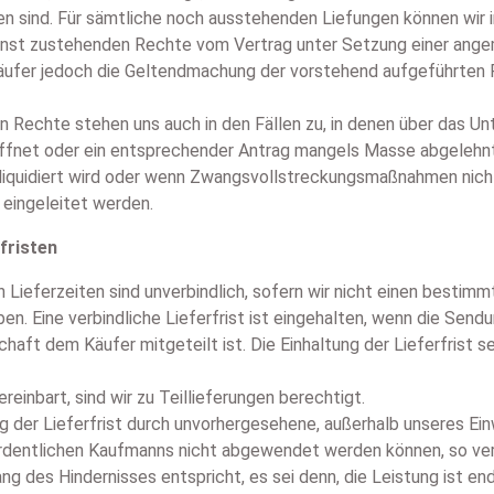
sind. Für sämtliche noch ausstehenden Liefungen können wir i
nst zustehenden Rechte vom Vertrag unter Setzung einer angeme
Käufer jedoch die Geltendmachung der vorstehend aufgeführten
en Rechte stehen uns auch in den Fällen zu, in denen über das 
öffnet oder ein entsprechender Antrag mangels Masse abgelehnt
 liquidiert wird oder wenn Zwangsvollstreckungsmaßnahmen ni
eingeleitet werden.
rfristen
 Lieferzeiten sind unverbindlich, sofern wir nicht einen bestimmt
ben. Eine verbindliche Lieferfrist ist eingehalten, wenn die Send
haft dem Käufer mitgeteilt ist. Die Einhaltung der Lieferfrist s
reinbart, sind wir zu Teillieferungen berechtigt.
ung der Lieferfrist durch unvorhergesehene, außerhalb unseres E
 ordentlichen Kaufmanns nicht abgewendet werden können, so ve
ng des Hindernisses entspricht, es sei denn, die Leistung ist en