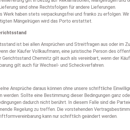
Teillieferung gilt in bezug auf Reklamationen, Mängelrügen und
 Lieferung sind ohne Rechtsfolgen für andere Lieferungen.
 Werk haben stets verpackungsfrei und franko zu erfolgen. Wir s
tigten Mängelrügen wird das Porto erstattet.
erichtsstand
htsstand ist bei allen Ansprüchen und Streitfragen aus oder im 
enn der Käufer Vollkaufmann, eine juristische Person des öffent
 Gerichtsstand Chemnitz gilt auch als vereinbart, wenn der Käuf
barung gilt auch für Wechsel- und Scheckverfahren.
zelne Ansprüche daraus können ohne unsere schriftliche Einwill
n werden. Sollte eine Bestimmung dieser Bedingungen ganz oder
edingungen dadurch nicht berührt. In diesem Falle sind die Parte
mende Regelung zu treffen. Die vorstehenden Vertragsbestimmun
iftformvereinbarung kann nur schriftlich geändert werden.