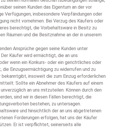
d zu seinen normalen Geschäftsbedingungen solange,
gegenüber seinen Kunden das Eigentum an der vor
tige Verfügungen, insbesondere Verpfändungen oder
ligung nicht vornehmen. Bei Verzug des Käufers oder
eres berechtigt, die Vorbehaltsware in Besitz zu
einen Räumen und die Besitznahme an der in unserem
tehenden Ansprüche gegen seine Kunden unter
 Der Käufer wird ermächtigt, die an uns
der wenn ein Konkurs- oder ein gerichtliches oder
t, die Einzugsermächtigung zu widerrufen und zu
bekanntgibt, insoweit die zum Einzug erforderlichen
tteilt. Sollte ein Abnehmer des Käufers auf einem
unverzüglich an uns mitzuteilen. Können durch den
en, sind wir in diesen Fällen berechtigt, die
etungsverboten bestehen, zu untersagen.
haltsware und hinsichtlich der an uns abgetretenen
retenen Forderungen erfolgen, hat uns der Käufer
en. Er ist verpflichtet, seinerseits alle