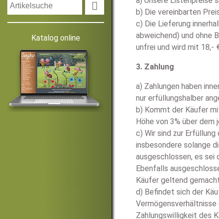
a) Unsere Listenpreise s

b) Die vereinbarten Pre
c) Die Lieferung innerh
abweichend) und ohne B
Katalog online
unfrei und wird mit 18,-
3. Zahlung
a) Zahlungen haben inn
nur erfüllungshalber a
b) Kommt der Käufer mit
Höhe von 3% über dem j
c) Wir sind zur Erfüllu
insbesondere solange di
ausgeschlossen, es sei 
Ebenfalls ausgeschlosse
Käufer geltend gemachte
d) Befindet sich der Kä
Vermögensverhältnisse d
Zahlungswilligkeit des K