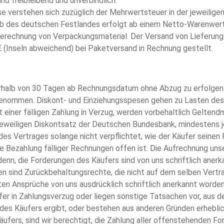
ind freibleibend und unverbindlich.
ise verstehen sich zuzüglich der Mehrwertsteuer in der jeweilige
alb des deutschen Festlandes erfolgt ab einem Netto-Warenwert
erechnung von Verpackungsmaterial. Der Versand von Lieferung
 € (Inseln abweichend) bei Paketversand in Rechnung gestellt.
erhalb von 30 Tagen ab Rechnungsdatum ohne Abzug zu erfolgen.
ngenommen. Diskont- und Einziehungsspesen gehen zu Lasten des
 einer fälligen Zahlung in Verzug, werden vorbehaltlich Gelte
eweiligen Diskontsatz der Deutschen Bundesbank, mindestens j
ng des Vertrages solange nicht verpflichtet, wie der Käufer sein
e Bezahlung fälliger Rechnungen offen ist. Die Aufrechnung uns
denn, die Forderungen des Käufers sind von uns schriftlich anerk
n sind Zurückbehaltungsrechte, die nicht auf dem selben Vertra
n Ansprüche von uns ausdrücklich schriftlich anerkannt worden
ufer in Zahlungsverzug oder liegen sonstige Tatsachen vor, aus 
es Käufers ergibt, oder bestehen aus anderen Gründen erheblic
äufers, sind wir berechtigt, die Zahlung aller offenstehenden Fo