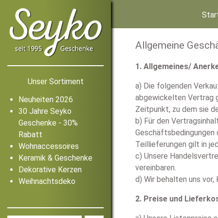
Star
Allgemeine Gesch
1. Allgemeines/ Aner
Unser Sortiment
a) Die folgenden Verkau
abgewickelten Vertrag g
Neuheiten 2026
Zeitpunkt, zu dem sie d
30 Jahre Seyko
b) Für den Vertragsinha
Geschenke - 30%
Geschäftsbedingungen de
Rabatt
Teillieferungen gilt in 
Wohnaccessoires
c) Unsere Handelsvertre
Keramik & Geschenke
vereinbaren.
Dekorative Kerzen
d) Wir behalten uns vor,
Weihnachtsdeko
2. Preise und Lieferko