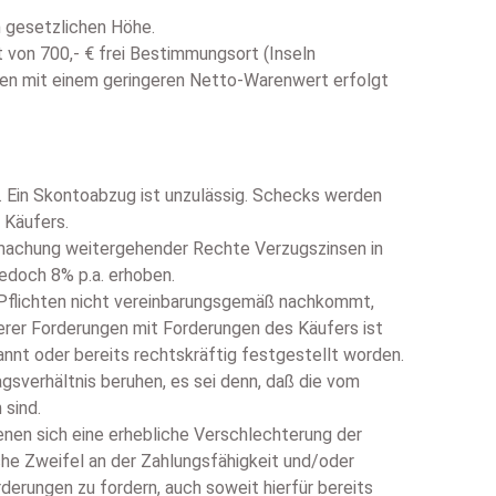
n gesetzlichen Höhe.
 von 700,- € frei Bestimmungsort (Inseln
en mit einem geringeren Netto-Warenwert erfolgt
 Ein Skontoabzug ist unzulässig. Schecks werden
 Käufers.
ndmachung weitergehender Rechte Verzugszinsen in
edoch 8% p.a. erhoben.
en Pflichten nicht vereinbarungsgemäß nachkommt,
erer Forderungen mit Forderungen des Käufers ist
annt oder bereits rechtskräftig festgestellt worden.
gsverhältnis beruhen, es sei denn, daß die vom
 sind.
denen sich eine erhebliche Verschlechterung der
he Zweifel an der Zahlungsfähigkeit und/oder
rderungen zu fordern, auch soweit hierfür bereits