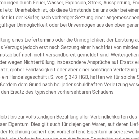
örungen durch Feuer, Wasser, Explosion, Streik, Aussperrung, En
 etc. Unerheblich ist, ob diese Umstände bei uns oder bei einem
frist ist der Käufer, nach vorheriger Setzung einer angemessene
gültiger Unmöglichkeit oder bei Unvermögen aus den oben genan
altung eines Liefertermins oder die Unmöglichkeit der Leistung 
es Verzugs jedoch erst nach Setzung einer Nachfrist von mindest
i Fristablauf noch nicht versandbereit gemeldet sind. Weiterg
der wegen Nichterfüllung, insbesondere Ansprüche auf Ersatz e
satz, grober Fahrlässigkeit oder aber einer sonstigen Verletzung
e ein Handelsgeschäft i.S. von § 343 HGB, haften wir für solche
außerdem dem Grund nach bei jeder schuldhaften Verletzung wesen
 den Ersatz des typischen vorhersehbaren Schadens.
leibt bis zur vollständigen Bezahlung aller Verbindlichkeiten d
er Eigentum. Dies gilt auch für diejenigen Waren, auf deren Lie
nder Rechnung sichert das vorbehaltene Eigentum unsere jeweili