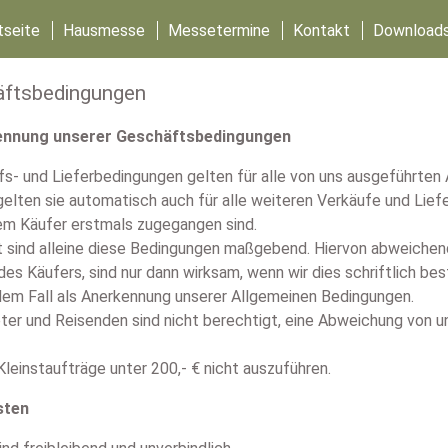
tseite
Hausmesse
Messetermine
Kontakt
Download
äftsbedingungen
kennung unserer Geschäftsbedingungen
fs- und Lieferbedingungen gelten für alle von uns ausgeführte
elten sie automatisch auch für alle weiteren Verkäufe und Li
em Käufer erstmals zugegangen sind.
lt sind alleine diese Bedingungen maßgebend. Hiervon abweiche
s Käufers, sind nur dann wirksam, wenn wir dies schriftlich b
jedem Fall als Anerkennung unserer Allgemeinen Bedingungen.
ter und Reisenden sind nicht berechtigt, eine Abweichung von 
 Kleinstaufträge unter 200,- € nicht auszuführen.
sten