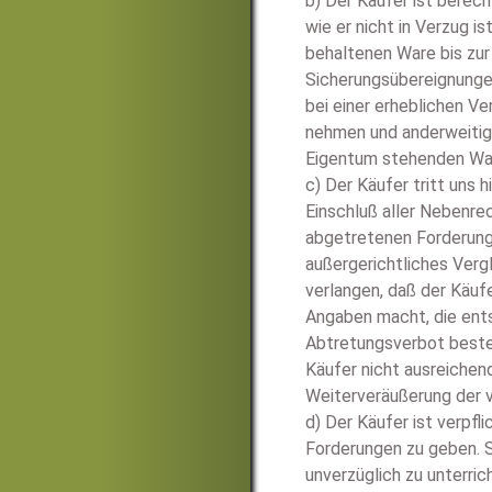
b) Der Käufer ist berec
wie er nicht in Verzug i
behaltenen Ware bis zu
Sicherungsübereignungen
bei einer erheblichen V
nehmen und anderweitig 
Eigentum stehenden War
c) Der Käufer tritt uns
Einschluß aller Nebenre
abgetretenen Forderunge
außergerichtliches Verg
verlangen, daß der Käuf
Angaben macht, die ents
Abtretungsverbot besteh
Käufer nicht ausreichen
Weiterveräußerung der v
d) Der Käufer ist verpf
Forderungen zu geben. S
unverzüglich zu unterric