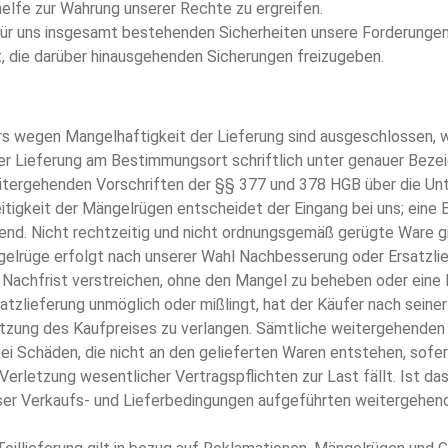
lfe zur Wahrung unserer Rechte zu ergreifen.
für uns insgesamt bestehenden Sicherheiten unsere Forderungen 
t, die darüber hinausgehenden Sicherungen freizugeben.
s wegen Mangelhaftigkeit der Lieferung sind ausgeschlossen, w
r Lieferung am Bestimmungsort schriftlich unter genauer Beze
tergehenden Vorschriften der §§ 377 und 378 HGB über die Unt
eitigkeit der Mängelrügen entscheidet der Eingang bei uns; ein
end. Nicht rechtzeitig und nicht ordnungsgemäß gerügte Ware gi
gelrüge erfolgt nach unserer Wahl Nachbesserung oder Ersatzli
chfrist verstreichen, ohne den Mangel zu beheben oder eine Ers
tzlieferung unmöglich oder mißlingt, hat der Käufer nach sei
tzung des Kaufpreises zu verlangen. Sämtliche weitergehenden
ei Schäden, die nicht an den gelieferten Waren entstehen, sofer
Verletzung wesentlicher Vertragspflichten zur Last fällt. Ist d
ieser Verkaufs- und Lieferbedingungen aufgeführten weitergehe