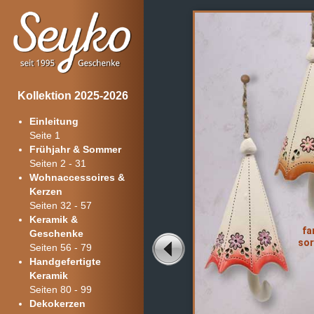
Kollektion 2025-2026
Einleitung
Seite 1
Frühjahr & Sommer
Seiten 2 - 31
Wohnaccessoires &
Kerzen
Seiten 32 - 57
Keramik &
fa
Geschenke
sor
Seiten 56 - 79
Handgefertigte
Keramik
Seiten 80 - 99
Dekokerzen